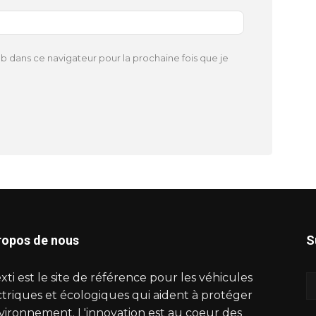
Site
:
b dans ce navigateur pour la prochaine fois que je
ropos de nous
S
xti est le site de référence pour les véhicules
ctriques et écologiques qui aident à protéger
nvironnement. L'innovation est au coeur des