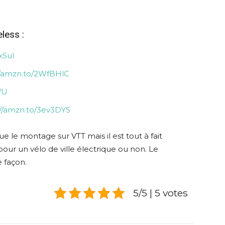
less :
xSul
//amzn.to/2WfBHlC
fU
://amzn.to/3ev3DYS
ue le montage sur VTT mais il est tout à fait
ur un vélo de ville électrique ou non. Le
 façon.
5/5 | 5 votes