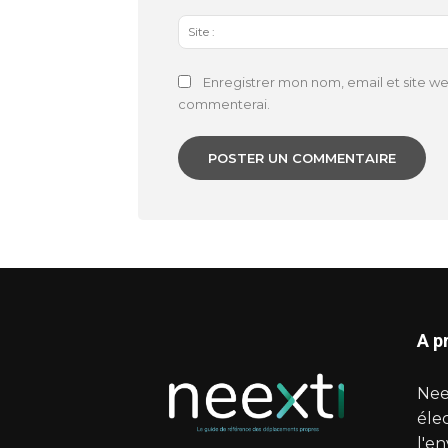
Enregistrer mon nom, email et site we
commenterai.
A p
Nee
éle
l'e