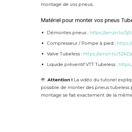
montage de vos pneus.
Matériel pour monter vos pneus Tube
Démontes pneus :
https://amzn.to/3j0
Compresseur / Pompe à pied :
https:
Valve Tubeless :
https://amzn.to/32kZs
Liquide préventif VTT Tubeless :
https
🤚
Attention !
La vidéo du tutoriel expliq
possible de monter des pneus tubeless po
montage se fait exactement de la même