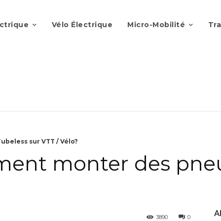
ectrique
Vélo Électrique
Micro-Mobilité
Tra
beless sur VTT / Vélo?
mment monter des pneu
A
3890
0