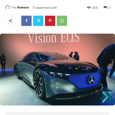
Romain
Par
17 septembre 2019
3530
0